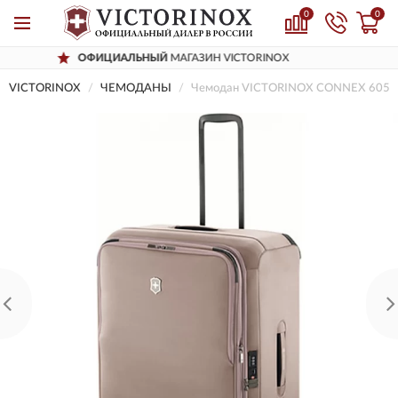
0
0
ИЦИАЛЬНЫЙ
МАГАЗИН VICTORINOX
Д
VICTORINOX
ЧЕМОДАНЫ
Чемодан VICTORINOX CONNEX 6056