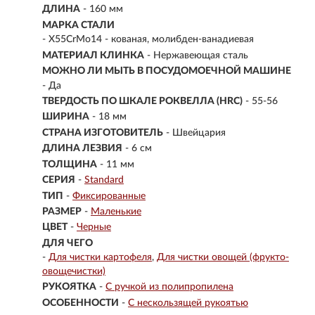
ДЛИНА
- 160 мм
МАРКА СТАЛИ
- X55CrMo14 - кованая, молибден-ванадиевая
МАТЕРИАЛ КЛИНКА
-
Нержавеющая сталь
МОЖНО ЛИ МЫТЬ В ПОСУДОМОЕЧНОЙ МАШИНЕ
- Да
ТВЕРДОСТЬ ПО ШКАЛЕ РОКВЕЛЛА (HRC)
- 55-56
ШИРИНА
- 18 мм
СТРАНА ИЗГОТОВИТЕЛЬ
- Швейцария
ДЛИНА ЛЕЗВИЯ
- 6 см
ТОЛЩИНА
- 11 мм
СЕРИЯ
-
Standard
ТИП
-
Фиксированные
РАЗМЕР
-
Маленькие
ЦВЕТ
-
Черные
ДЛЯ ЧЕГО
-
Для чистки картофеля
Для чистки овощей (фрукто-
овощечистки)
РУКОЯТКА
-
С ручкой из полипропилена
ОСОБЕННОСТИ
-
С нескользящей рукоятью