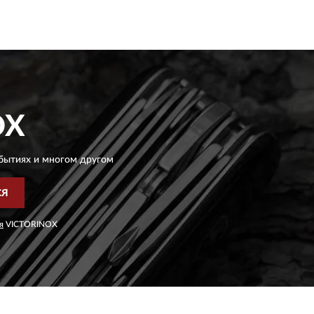
OX
бытиях и многом другом
СЯ
я
VICTORINOX