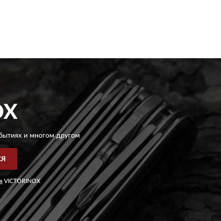
OX
бытиях и многом другом
СЯ
я
VICTORINOX