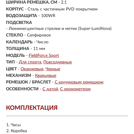
ШИРИНА РЕМЕШКА, СМ
- 2.1
КОРПУС
-
Сталь с частичным PVD покрытием
ВОДОЗАЩИТА
- 100WR
ПОДСВЕТКА
- Люминесцентные стрелки и метки (Super-LumiNova)
СТЕКЛО
-
Сапфировое
КАЛЕНДАРЬ
- Число
ТОЛЩИНА
- 11 мм
МОДЕЛЬ
-
FieldForce Sport
ТИП
-
Для спорта
Повседневные
ЦВЕТ
-
Оранжевые
Черные
МЕХАНИЗМ
-
Кварцевые
РЕМЕШОК / БРАСЛЕТ
-
С каучуковым ремешком
ОСОБЕННОСТИ
-
С датой
С хронометром
КОМПЛЕКТАЦИЯ
Часы
Коробка