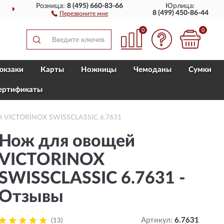
Розница:
8 (495) 660-83-66
Юрлица:
ДОСТАВИМ
ПО ВСЕЙ РОССИИ
8 (499) 450-86-44
Перезвоните мне
0
0
юкзаки
Карты
Ножницы
Чемоданы
Сумки
ертификаты
й VICTORINOX SWISSCLASSIC 6.7631
Нож для овощей
VICTORINOX
SWISSCLASSIC 6.7631 -
Отзывы
Артикул:
6.7631
(13)