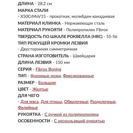
ДЛИНА
- 28.2 см
МАРКА СТАЛИ
- X50CrMoV15 - прокатная, молибден-ванадиевая
МАТЕРИАЛ КЛИНКА
-
Нержавеющая сталь
МАТЕРИАЛ РУКОЯТИ
-
Полипропилен Fibrox
ТВЕРДОСТЬ ПО ШКАЛЕ РОКВЕЛЛА (HRC)
- 55-56
ТИП РЕЖУЩЕЙ КРОМКИ ЛЕЗВИЯ
- Двусторонняя симметричная
СТРАНА ИЗГОТОВИТЕЛЬ
- Швейцария
ДЛИНА ЛЕЗВИЯ
- 150 мм
СЕРИЯ
-
Fibrox Boning
ТИП
-
Кухонные ножи
Фиксированные
РАЗМЕР
-
Большие
ЦВЕТ
-
Желтые
ДЛЯ ЧЕГО
-
Для мяса
Для птицы
Обвалочные
Разделочные
Филейные
РУКОЯТКА
-
С ручкой из полипропилена
ОСОБЕННОСТИ
-
С нескользящей рукоятью