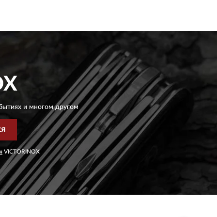
OX
бытиях и многом другом
СЯ
я
VICTORINOX