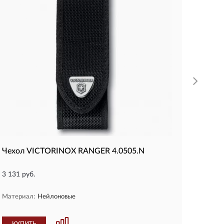
16 665 
Матери
сталь
КУП
Чехол VICTORINOX RANGER 4.0505.N
3 131 руб.
Материал:
Нейлоновые
КУПИТЬ