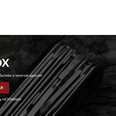
OX
бытиях и многом другом
СЯ
я
VICTORINOX