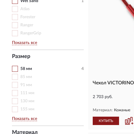
Wet Sand
1
Atlas
Forester
Ranger
RangerGrip
Показать все
Размер
58 мм
4
85 мм
Чехол VICTORINO
91 мм
111 мм
2 703 руб.
130 мм
155 мм
Материал:
Кожаные
Показать все
КУПИТЬ
Материал