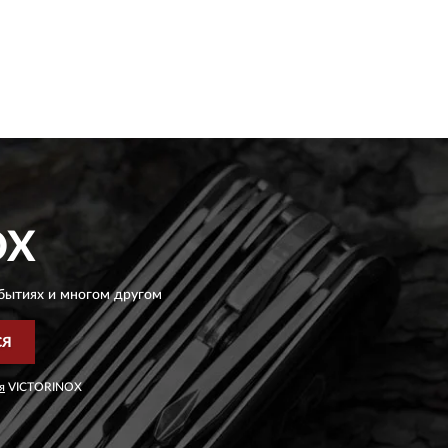
OX
бытиях и многом другом
СЯ
я
VICTORINOX