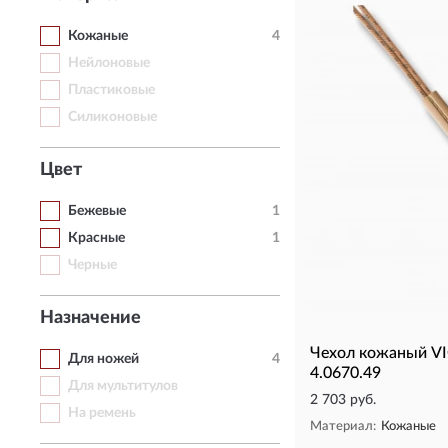
Кожаные
4
Нейлоновые
Пластиковые
Силиконовые
Цвет
Бежевые
1
Красные
1
Черные
Назначение
Чехол кожаный 
Для ножей
4
4.0670.49
Для мультитулов
2 703 руб.
На ремень
Материал:
Кожаные