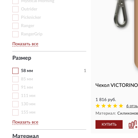
Mystical Morning
Outrider
Picknicker
Ranger
RangerGrip
Показать все
Размер
58 мм
1
85 мм
Чехол VICTORINO
91 мм
111 мм
1 816 руб.
130 мм
6 отз
155 мм
Материал:
Силиконо
Показать все
КУПИТЬ
Материал