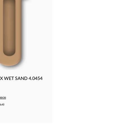
X WET SAND 4.0454
ывов
вые