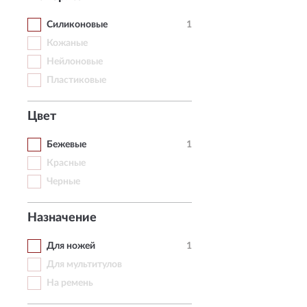
Силиконовые
1
Кожаные
Нейлоновые
Пластиковые
Цвет
Бежевые
1
Красные
Черные
Назначение
Для ножей
1
Для мультитулов
На ремень