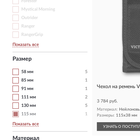
Forester
Mystical Morning
Outrider
Ranger
RangerGrip
Показать все
Размер
58 мм
5
85 мм
1
Чехол на ремень 
91 мм
1
111 мм
2
3 784 руб.
130 мм
5
Материал:
Нейлонов
115 мм
1
Размеры:
115х38 мм
Показать все
УЗНАТЬ О ПОСТУП
Материал