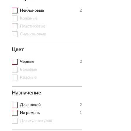
Нейлоновые
2
Кожаные
Пластиковые
Силиконовые
Цвет
Черные
2
Бежевые
Красные
Назначение
Для ножей
2
На ремень
1
Для мультитулов