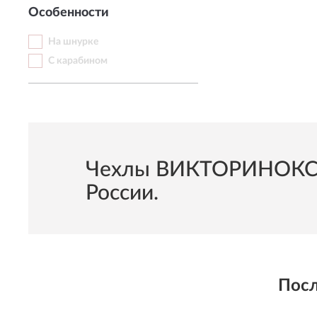
Особенности
На шнурке
С карабином
Чехлы ВИКТОРИНОКС 11
России.
Посл