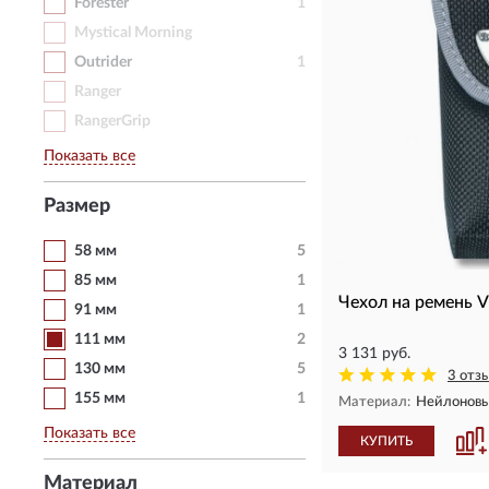
Forester
1
Mystical Morning
Outrider
1
Ranger
RangerGrip
Показать все
Размер
58 мм
5
85 мм
1
Чехол на ремень 
91 мм
1
111 мм
2
3 131 руб.
130 мм
5
3 отз
155 мм
1
Материал:
Нейлонов
Показать все
КУПИТЬ
Материал