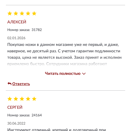
АЛЕКСЕЙ
Номер заказа:
31782
02.01.2026
Покупаю ножи в данном магазине уже не первый, и даже,
наверное, не десятый раз. С учетом гарантии подлинности
товара, цена не является высокой. Заказ принят и исполнен
приемлемо быстро. Сотрудники магазина работают
добросовестно. Про сам нож писать нет смысла. Как и
Читать полностью
любой другой нож/мультитул этой марки - это хорошо
продуманное и качественно произведенное изделие, редкий
Ответить
пример высокого качества при массовом производстве.
Претензии к конкретному ножу могут быть только в разрезе
конкретного функционала (размера и набора
СЕРГЕЙ
инструментов), но это все на вкус и потребности
покупателя.
Номер заказа:
24164
30.06.2022
Инструмент отличный, крепкий и долговечный при