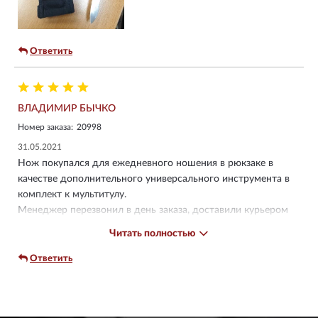
Ответить
ВЛАДИМИР БЫЧКО
Номер заказа:
20998
31.05.2021
Нож покупался для ежедневного ношения в рюкзаке в
качестве дополнительного универсального инструмента в
комплект к мультитулу.
Менеджер перезвонил в день заказа, доставили курьером
ровно за неделю.
Читать полностью
Упакован был в толстую картонную коробку с упаковочной
бумагой для надёжности, в комплекте была коробка с
Ответить
ножом, чек от продавца, чек от курьера, визитка магазина,
буклет Викторинокс с инструкцией.
Нож толстый и тяжёлый, клинки заточены хорошо,