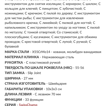
инструментом для снятия изоляции; С кернером; С шилом; С
кольцом для ключей; С пинцетом; С зубочисткой; С
ножницами; С крючком; С пилой по дереву; С инструментом
для чистки рыбы; С инструментом для извлечения
рыболовного крючка; С линейкой; С пилкой для ногтей; С
напильником; С инструментом по уходу за ногтями; С пилой
по металлу; С тонкой отверткой; Со стамеской; С
плоскогубцами; С кусачками; С инструментом для обжима
проводов; С крестовой отверткой; С лупой; С ручкой; С
булавкой
МАРКА СТАЛИ
- X55CrMo14 - кованая, молибден-ванадиевая
МАТЕРИАЛ КЛИНКА
-
Нержавеющая сталь
РУКОЯТКА
- С пластиковой ручкой
ТВЕРДОСТЬ ПО ШКАЛЕ РОКВЕЛЛА (HRC)
- 55-56
ТИП ЗАМКА
- Slip Joint
ШИРИНА
- 27 мм
СТРАНА ИЗГОТОВИТЕЛЬ
- Швейцария
ГАБАРИТЫ УПАКОВКИ
- 10x3x3 см
ДЛИНА ЛЕЗВИЯ
- С лезвием 70 мм
ФУНКЦИИ
- 33 функции
СЕРИЯ
-
SwissChamp