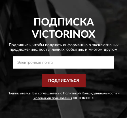
крепёжки латунные, пинцет подпружиненный, ручка пишет,
крюк цепляет, шило протыкает, шильдик металлический.
Покупкой доволен, нож прекрасен.
ПОДПИСКА
VICTORINOX
Подпишись, чтобы получать информацию о эксклюзивных
предложениях,
поступлениях, событиях и многом другом
ПОДПИСАТЬСЯ
Подписываясь, Вы соглашаетесь с
Политикой Конфиденциальности
и
Условиями пользования
VICTORINOX