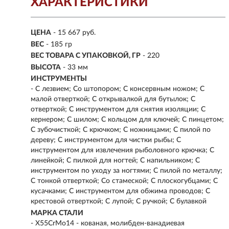
ХАРАКТЕРИСТИКИ
ЦЕНА
- 15 667 руб.
ВЕС
- 185 гр
ВЕС ТОВАРА С УПАКОВКОЙ, ГР
- 220
ВЫСОТА
- 33 мм
ИНСТРУМЕНТЫ
- С лезвием; Со штопором; С консервным ножом; С
малой отверткой; С открывалкой для бутылок; С
отверткой; С инструментом для снятия изоляции; С
кернером; С шилом; С кольцом для ключей; С пинцетом;
С зубочисткой; С крючком; С ножницами; С пилой по
дереву; С инструментом для чистки рыбы; С
инструментом для извлечения рыболовного крючка; С
линейкой; С пилкой для ногтей; С напильником; С
инструментом по уходу за ногтями; С пилой по металлу;
С тонкой отверткой; Со стамеской; С плоскогубцами; С
кусачками; С инструментом для обжима проводов; С
крестовой отверткой; С лупой; С ручкой; С булавкой
МАРКА СТАЛИ
- X55CrMo14 - кованая, молибден-ванадиевая