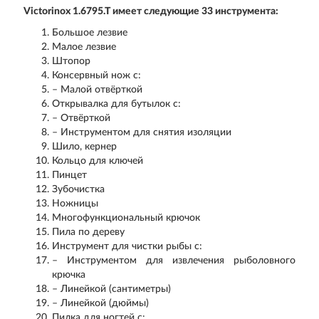
Victorinox 1.6795.T имеет следующие 33 инструмента:
Большое лезвие
Малое лезвие
Штопор
Консервный нож с:
– Малой отвёрткой
Открывалка для бутылок с:
– Отвёрткой
– Инструментом для снятия изоляции
Шило, кернер
Кольцо для ключей
Пинцет
Зубочистка
Ножницы
Многофункциональный крючок
Пила по дереву
Инструмент для чистки рыбы с:
– Инструментом для извлечения рыболовного
крючка
– Линейкой (сантиметры)
– Линейкой (дюймы)
Пилка для ногтей с: