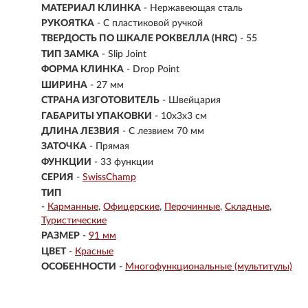
МАТЕРИАЛ КЛИНКА
-
Нержавеющая сталь
РУКОЯТКА
- С пластиковой ручкой
ТВЕРДОСТЬ ПО ШКАЛЕ РОКВЕЛЛА (HRC)
- 55
ТИП ЗАМКА
- Slip Joint
ФОРМА КЛИНКА
- Drop Point
ШИРИНА
- 27 мм
СТРАНА ИЗГОТОВИТЕЛЬ
- Швейцария
ГАБАРИТЫ УПАКОВКИ
- 10x3x3 см
ДЛИНА ЛЕЗВИЯ
- С лезвием 70 мм
ЗАТОЧКА
- Прямая
ФУНКЦИИ
- 33 функции
СЕРИЯ
-
SwissChamp
ТИП
-
Карманные
Офицерские
Перочинные
Складные
Туристические
РАЗМЕР
-
91 мм
ЦВЕТ
-
Красные
ОСОБЕННОСТИ
-
Многофункциональные (мультитулы)