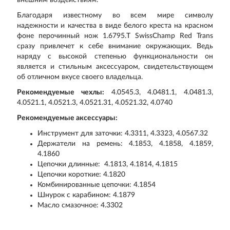
внешним воздействиям.
Благодаря известному во всем мире символу
надежности и качества в виде белого креста на красном
фоне перочинный нож 1.6795.T SwissChamp Red Trans
сразу привлечет к себе внимание окружающих. Ведь
наряду с высокой степенью функциональности он
является и стильным аксессуаром, свидетельствующем
об отличном вкусе своего владельца.
Рекомендуемые чехлы:
4.0545.3, 4.0481.1, 4.0481.3,
4.0521.1, 4.0521.3, 4.0521.31, 4.0521.32, 4.0740
Рекомендуемые аксессуары:
Инструмент для заточки: 4.3311, 4.3323, 4.0567.32
Держатели на ремень: 4.1853, 4.1858, 4.1859,
4.1860
Цепочки длинные: 4.1813, 4.1814, 4.1815
Цепочки короткие: 4.1820
Комбинированные цепочки: 4.1854
Шнурок с карабином: 4.1879
Масло смазочное: 4.3302