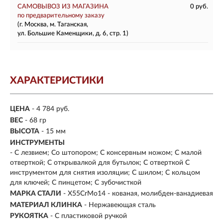
САМОВЫВОЗ ИЗ МАГАЗИНА
0 руб.
по предварительному заказу
(г. Москва, м. Таганская,
ул. Большие Каменщики, д. 6, стр. 1)
ХАРАКТЕРИСТИКИ
ЦЕНА
- 4 784 руб.
ВЕС
- 68 гр
ВЫСОТА
- 15 мм
ИНСТРУМЕНТЫ
- С лезвием; Со штопором; С консервным ножом; С малой
отверткой; С открывалкой для бутылок; С отверткой С
инструментом для снятия изоляции; С шилом; С кольцом
для ключей; С пинцетом; С зубочисткой
МАРКА СТАЛИ
- X55CrMo14 - кованая, молибден-ванадиевая
МАТЕРИАЛ КЛИНКА
-
Нержавеющая сталь
РУКОЯТКА
- С пластиковой ручкой