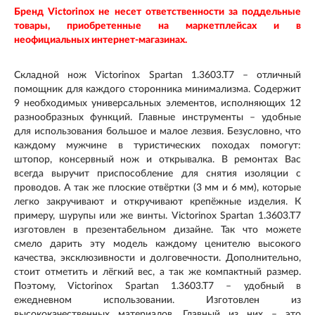
Бренд Victorinox не несет ответственности за поддельные
товары, приобретенные на маркетплейсах и в
неофициальных интернет-магазинах.
Складной нож Victorinox Spartan 1.3603.T7 – отличный
помощник для каждого сторонника минимализма. Содержит
9 необходимых универсальных элементов, исполняющих 12
разнообразных функций. Главные инструменты – удобные
для использования большое и малое лезвия. Безусловно, что
каждому мужчине в туристических походах помогут:
штопор, консервный нож и открывалка. В ремонтах Вас
всегда выручит приспособление для снятия изоляции с
проводов. А так же плоские отвёртки (3 мм и 6 мм), которые
легко закручивают и откручивают крепёжные изделия. К
примеру, шурупы или же винты. Victorinox Spartan 1.3603.T7
изготовлен в презентабельном дизайне. Так что можете
смело дарить эту модель каждому ценителю высокого
качества, эксклюзивности и долговечности. Дополнительно,
стоит отметить и лёгкий вес, а так же компактный размер.
Поэтому, Victorinox Spartan 1.3603.T7 – удобный в
ежедневном использовании. Изготовлен из
высококачественных материалов. Главный из них – это