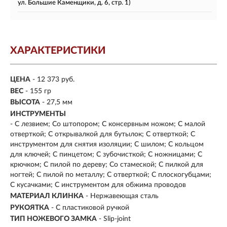
ул. Большие Каменщики, д. 6, стр. 1)
ХАРАКТЕРИСТИКИ
ЦЕНА
- 12 373 руб.
ВЕС
- 155 гр
ВЫСОТА
- 27,5 мм
ИНСТРУМЕНТЫ
- С лезвием; Со штопором; С консервным ножом; С малой
отверткой; С открывалкой для бутылок; С отверткой; С
инструментом для снятия изоляции; С шилом; С кольцом
для ключей; С пинцетом; С зубочисткой; С ножницами; С
крючком; С пилой по дереву; Со стамеской; С пилкой для
ногтей; С пилой по металлу; С отверткой; С плоскогубцами;
С кусачками; С инструментом для обжима проводов
МАТЕРИАЛ КЛИНКА
-
Нержавеющая сталь
РУКОЯТКА
- С пластиковой ручкой
ТИП НОЖЕВОГО ЗАМКА
- Slip-joint