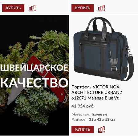
КУПИТЬ
КУПИТЬ
Портфель VICTORINOX
ARCHITECTURE URBAN2
612671 Melange Blue Vt
41 954 руб.
Материал:
Тканевые
Размеры:
31 х 42 х 13 см
КУПИТЬ
КУПИТЬ