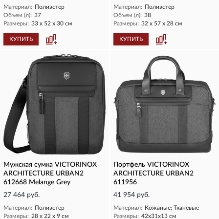
Материал:
Полиэстер
Материал:
Полиэстер
Объем (л):
37
Объем (л):
38
Размеры:
33 х 52 х 30 см
Размеры:
32 х 57 х 28 см
КУПИТЬ
КУПИТЬ
Мужская сумка VICTORINOX
Портфель VICTORINOX
ARCHITECTURE URBAN2
ARCHITECTURE URBAN2
612668 Melange Grey
611956
27 464 руб.
41 954 руб.
Материал:
Полиэстер
Материал:
Кожаные; Тканевые
Размеры:
28 х 22 х 9 см
Размеры:
42x31х13 см