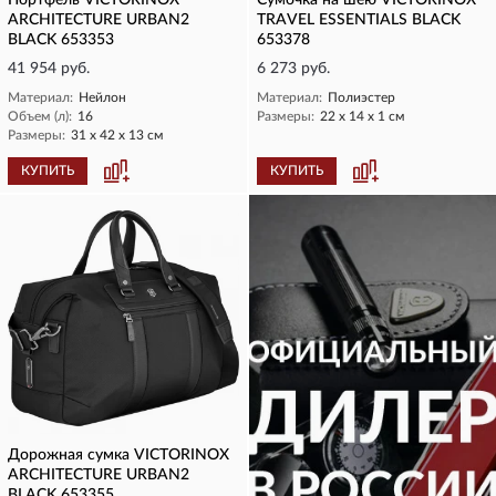
Портфель VICTORINOX
Сумочка на шею VICTORINOX
ARCHITECTURE URBAN2
TRAVEL ESSENTIALS BLACK
BLACK 653353
653378
41 954 руб.
6 273 руб.
Материал:
Нейлон
Материал:
Полиэстер
Объем (л):
16
Размеры:
22 х 14 х 1 см
Размеры:
31 х 42 х 13 см
КУПИТЬ
КУПИТЬ
Дорожная сумка VICTORINOX
ARCHITECTURE URBAN2
BLACK 653355