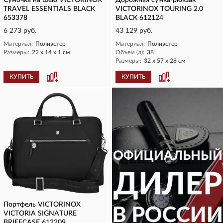
Сумочка на шею VICTORINOX
Дорожная сумка-рюкзак
TRAVEL ESSENTIALS BLACK
VICTORINOX TOURING 2.0
653378
BLACK 612124
6 273 руб.
43 129 руб.
Материал:
Полиэстер
Материал:
Полиэстер
Размеры:
22 х 14 х 1 см
Объем (л):
38
Размеры:
32 х 57 х 28 см
КУПИТЬ
КУПИТЬ
Портфель VICTORINOX
VICTORIA SIGNATURE
BRIEFCASE 612209