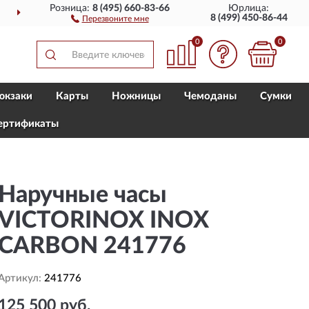
Розница:
8 (495) 660-83-66
Юрлица:
ДОСТАВИМ
ПО ВСЕЙ РОССИИ
8 (499) 450-86-44
Перезвоните мне
0
0
юкзаки
Карты
Ножницы
Чемоданы
Сумки
ертификаты
Наручные часы
VICTORINOX INOX
CARBON 241776
Артикул:
241776
125 500 руб.