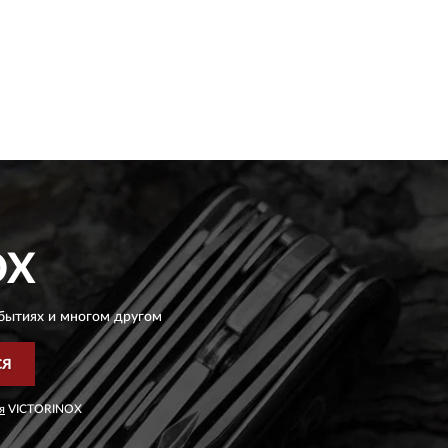
OX
бытиях и многом другом
СЯ
я
VICTORINOX