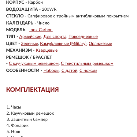
КОРПУС
-
Карбон
ВОДОЗАЩИТА
- 200WR
СТЕКЛО
-
Сапфировое с тройным антибликовым покрытием
КАЛЕНДАРЬ
- Число
МОДЕЛЬ
-
Inox Carbon
ТИП
-
Армейские
Для спорта
Повседневные
ЦВЕТ
-
Зеленые
Камуфляжные (Military)
Оранжевые
МЕХАНИЗМ
-
Кварцевые
РЕМЕШОК / БРАСЛЕТ
-
С каучуковым ремешком
С текстильным ремешком
ОСОБЕННОСТИ
-
Наборы
С датой
С ножом
КОМПЛЕКТАЦИЯ
Часы
Каучуковый ремешок
Защитный бампер
Фонарик
Нож