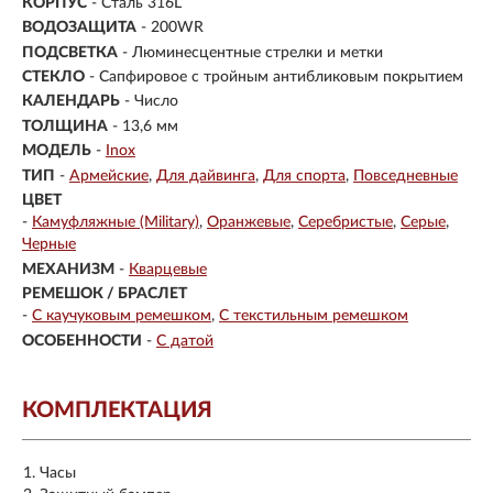
КОРПУС
-
Сталь 316L
ВОДОЗАЩИТА
- 200WR
ПОДСВЕТКА
- Люминесцентные стрелки и метки
СТЕКЛО
-
Сапфировое с тройным антибликовым покрытием
КАЛЕНДАРЬ
- Число
ТОЛЩИНА
- 13,6 мм
МОДЕЛЬ
-
Inox
ТИП
-
Армейские
Для дайвинга
Для спорта
Повседневные
ЦВЕТ
-
Камуфляжные (Military)
Оранжевые
Серебристые
Серые
Черные
МЕХАНИЗМ
-
Кварцевые
РЕМЕШОК / БРАСЛЕТ
-
С каучуковым ремешком
С текстильным ремешком
ОСОБЕННОСТИ
-
С датой
КОМПЛЕКТАЦИЯ
Часы