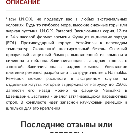
ОПИСАНИЕ
Часы I.N.O.X. не подведут вас в любых экстремальных
условиях. Будь то глубокое море, высокие снежные горы или
жаркая пустыня. I.N.O.X. Paracord. Эксклюзивная серия. 12-ти
и 24-х часовой формат времени. Функция индикации заряда
(EOL). Противоударный корпус. Устойчивы к перепадам
температур. Скошенный шестиугольный безель. Съемный
прозрачный защитный бампер, выполненный из композита
силикона и нейлона. Завинчивающаяся заводная головка с
защитой. Завинчивающаяся задняя крышка. Уникальное
плетение ремешка разработано в сотрудничестве с Naimakka.
Ремешок можно расплести в экстренном случае на
отдельные жгуты, которые выдерживают нагрузку до 250кг.
Заплести его назад можно на фабрике Naimakka в
Швейцарии. Застежка - аналог затягивающихся парашютных
строп. В комплекте идет запасной каучуковый ремешок и
шпильки для его крепления
Последние отзывы или