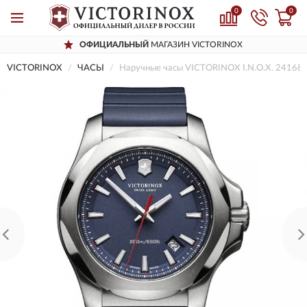
0
0
ОФИЦИАЛЬНЫЙ
МАГАЗИН VICTORINOX
VICTORINOX
ЧАСЫ
Наручные часы VICTORINOX I.N.O.X. 241688