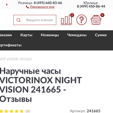
Розница:
8 (495) 660-83-66
Юрлица:
ДОСТАВИМ
ПО ВСЕЙ РОССИИ
8 (499) 450-86-44
Перезвоните мне
0
0
юкзаки
Карты
Ножницы
Чемоданы
Сумки
ертификаты
GHT VISION 241665
Наручные часы
VICTORINOX NIGHT
VISION 241665 -
Отзывы
Артикул:
241665
(5)