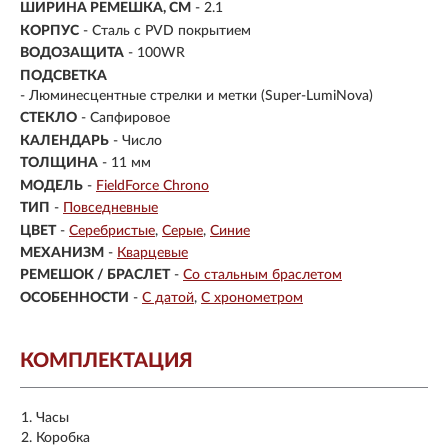
ШИРИНА РЕМЕШКА, СМ
- 2.1
КОРПУС
-
Сталь с PVD покрытием
ВОДОЗАЩИТА
- 100WR
ПОДСВЕТКА
- Люминесцентные стрелки и метки (Super-LumiNova)
СТЕКЛО
-
Сапфировое
КАЛЕНДАРЬ
- Число
ТОЛЩИНА
- 11 мм
МОДЕЛЬ
-
FieldForce Chrono
ТИП
-
Повседневные
ЦВЕТ
-
Серебристые
Серые
Синие
МЕХАНИЗМ
-
Кварцевые
РЕМЕШОК / БРАСЛЕТ
-
Со стальным браслетом
ОСОБЕННОСТИ
-
С датой
С хронометром
КОМПЛЕКТАЦИЯ
Часы
Коробка