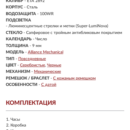
КАЛИБР
- ETA 2892
КОРПУС
-
Сталь
ВОДОЗАЩИТА
- 100WR
ПОДСВЕТКА
- Люминесцентные стрелки и метки (Super-LumiNova)
СТЕКЛО
-
Сапфировое с тройным антибликовым покрытием
КАЛЕНДАРЬ
- Число
ТОЛЩИНА
- 9 мм
МОДЕЛЬ
-
Alliance Mechanical
ТИП
-
Повседневные
ЦВЕТ
-
Серебристые
Черные
МЕХАНИЗМ
-
Механические
РЕМЕШОК / БРАСЛЕТ
-
С кожаным ремешком
ОСОБЕННОСТИ
-
С датой
КОМПЛЕКТАЦИЯ
Часы
Коробка