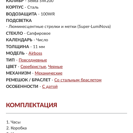
КАЛИБР
- Sellita SW200
КОРПУС
-
Сталь
ВОДОЗАЩИТА
- 100WR
ПОДСВЕТКА
- Люминесцентные стрелки и метки (Super-LumiNova)
СТЕКЛО
-
Сапфировое
КАЛЕНДАРЬ
- Число
ТОЛЩИНА
- 11 мм
МОДЕЛЬ
-
Airboss
ТИП
-
Повседневные
ЦВЕТ
-
Серебристые
Черные
МЕХАНИЗМ
-
Механические
РЕМЕШОК / БРАСЛЕТ
-
Со стальным браслетом
ОСОБЕННОСТИ
-
С датой
КОМПЛЕКТАЦИЯ
Часы
Коробка