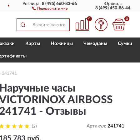
Розница:
8 (495) 660-83-66
Юрлица:
ДОСТАВИМ
ПО ВСЕЙ РОССИИ
8 (499) 450-86-44
Перезвоните мне
0
0
юкзаки
Карты
Ножницы
Чемоданы
Сумки
ертификаты
 241741
Наручные часы
VICTORINOX AIRBOSS
241741 - Отзывы
Артикул:
241741
(2)
185 783 руб.