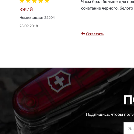
Часы брал больше для повс
сочетание черного, белого
ЮРИЙ
Номер заказа:
22204
28.09.2018
Ответить
П
Подпишись, чтобы полу