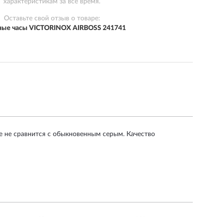
характеристикам за всё время.
Оставьте свой отзыв о товаре:
ные часы VICTORINOX AIRBOSS 241741
 не сравнится с обыкновенным серым. Качество