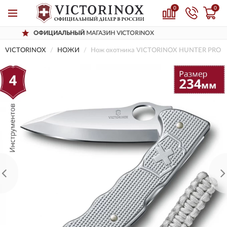
0
0
ЫЙ
МАГАЗИН VICTORINOX
ДОСТАВИМ
П
VICTORINOX
НОЖИ
Нож охотника VICTORINOX HUNTER PRO 0