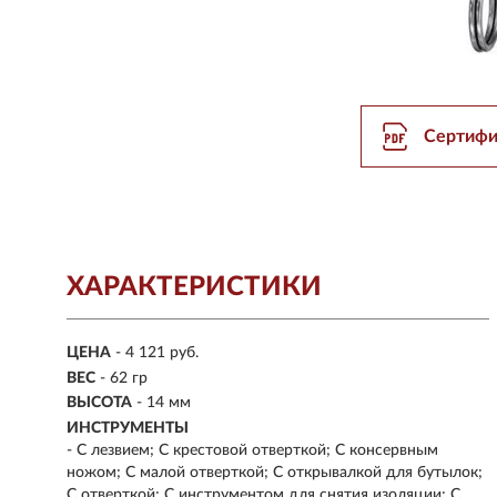
Сертифи
ХАРАКТЕРИСТИКИ
ЦЕНА
- 4 121 руб.
ВЕС
- 62 гр
ВЫСОТА
- 14 мм
ИНСТРУМЕНТЫ
- С лезвием; С крестовой отверткой; С консервным
ножом; С малой отверткой; С открывалкой для бутылок;
С отверткой; С инструментом для снятия изоляции; С