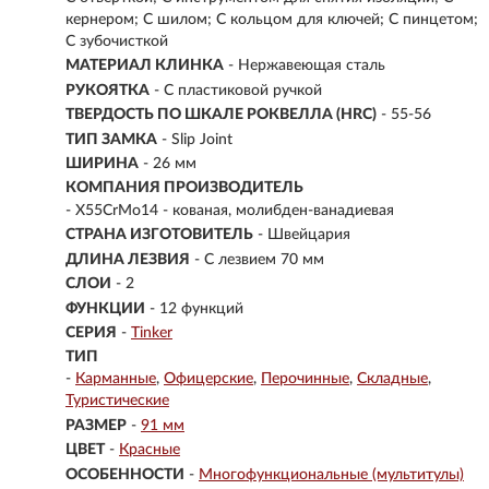
кернером; С шилом; С кольцом для ключей; С пинцетом;
С зубочисткой
МАТЕРИАЛ КЛИНКА
-
Нержавеющая сталь
РУКОЯТКА
- С пластиковой ручкой
ТВЕРДОСТЬ ПО ШКАЛЕ РОКВЕЛЛА (HRC)
- 55-56
ТИП ЗАМКА
- Slip Joint
ШИРИНА
- 26 мм
КОМПАНИЯ ПРОИЗВОДИТЕЛЬ
- X55CrMo14 - кованая, молибден-ванадиевая
СТРАНА ИЗГОТОВИТЕЛЬ
- Швейцария
ДЛИНА ЛЕЗВИЯ
- С лезвием 70 мм
СЛОИ
- 2
ФУНКЦИИ
- 12 функций
СЕРИЯ
-
Tinker
ТИП
-
Карманные
Офицерские
Перочинные
Складные
Туристические
РАЗМЕР
-
91 мм
ЦВЕТ
-
Красные
ОСОБЕННОСТИ
-
Многофункциональные (мультитулы)