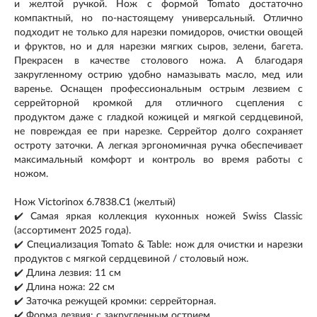
и желтой ручкой. Нож с формой Tomato достаточно
компактный, но по-настоящему универсальный. Отлично
подходит не только для нарезки помидоров, очистки овощей
и фруктов, но и для нарезки мягких сыров, зелени, багета.
Прекрасен в качестве столового ножа. А благодаря
закругленному острию удобно намазывать масло, мед или
варенье. Оснащен профессиональным острым лезвием с
серрейторной кромкой для отличного сцепления с
продуктом даже с гладкой кожицей и мягкой сердцевиной,
не повреждая ее при нарезке. Серрейтор долго сохраняет
остроту заточки. А легкая эргономичная ручка обеспечивает
максимальный комфорт и контроль во время работы с
ножом.
Нож Victorinox 6.7838.C1 (желтый)
✔️ Самая яркая коллекция кухонных ножей Swiss Classic
(ассортимент 2025 года).
✔️ Специализация Tomato & Table: нож для очистки и нарезки
продуктов с мягкой сердцевиной / столовый нож.
✔️ Длина лезвия: 11 см
✔️ Длина ножа: 22 см
✔️ Заточка режущей кромки: серрейторная.
✔️ Форма лезвия: с закругленным острием.