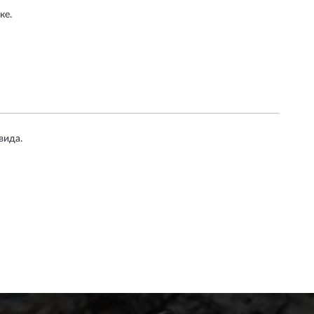
ке.
вида.