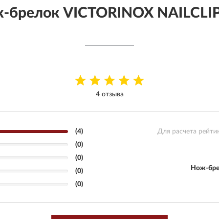
-брелок VICTORINOX NAILCLIP 
4 отзыва
(4)
Для расчета рейти
(0)
(0)
Нож-бре
(0)
(0)