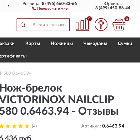
Розница:
8 (495) 660-83-66
Юрлица:
ДОСТАВИМ
ПО ВСЕЙ РОССИИ
8 (499) 450-86-44
Перезвоните мне
0
0
юкзаки
Карты
Ножницы
Чемоданы
Сумки
ертификаты
 580 0.6463.94
Нож-брелок
VICTORINOX NAILCLIP
580 0.6463.94 - Отзывы
Артикул:
0.6463.94
(4)
6 436 руб.