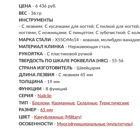
ЦЕНА
- 6 436 руб.
ВЕС
- 36 гр
ИНСТРУМЕНТЫ
- С лезвием; С кусачками для ногтей; С пилкой для ногтей
ногтями; С ножницами; С пинцетом; С зубочисткой; С ко
МАРКА СТАЛИ
- X55CrMo14 - кованая, молибден-ванадие
МАТЕРИАЛ КЛИНКА
-
Нержавеющая сталь
РУКОЯТКА
- С пластиковой ручкой
ТВЕРДОСТЬ ПО ШКАЛЕ РОКВЕЛЛА (HRC)
- 55-56
СТРАНА ИЗГОТОВИТЕЛЬ
- Швейцария
ДЛИНА ЛЕЗВИЯ
- С лезвием 45 мм
ТОЛЩИНА
- 19 мм
ФУНКЦИИ
- 8 функций
СЕРИЯ
-
Nailclip
ТИП
-
Брелоки
Карманные
Складные
Туристические
РАЗМЕР
-
65 мм
ЦВЕТ
-
Камуфляжные (Military)
ОСОБЕННОСТИ
-
Многофункциональные (мультитулы)