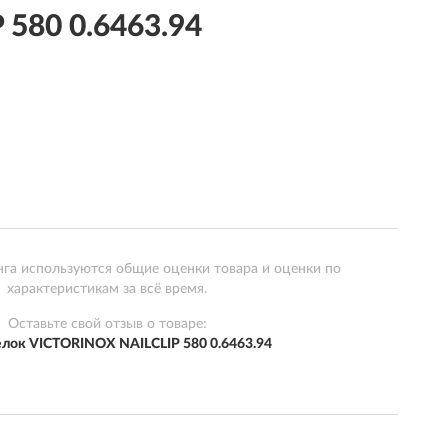
580 0.6463.94
нга используются общие оценки товара и оценки по
характеристикам за всё время.
Оставьте свой отзыв о товаре:
лок VICTORINOX NAILCLIP 580 0.6463.94