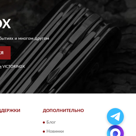
OX
бытиях и многом другом
СЯ
я
VICTORINOX
ДДЕРЖКИ
ДОПОЛНИТЕЛЬНО
Блог
Новинки