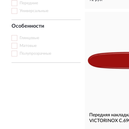
Передние
Универсальные
Особенности
Глянцевые
Матовые
Полупрозрачные
Передняя накладк
VICTORINOX C.69