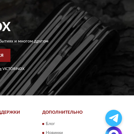
OX
бытиях и многом другом
СЯ
я
VICTORINOX
ДДЕРЖКИ
ДОПОЛНИТЕЛЬНО
Блог
Новинки