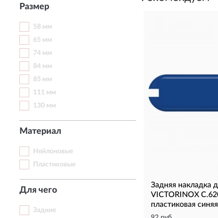
Размер
58 мм
65 мм
74 мм
84 мм
85 мм
111 мм
130 мм
Материал
Нейлоновые
Пластиковые
Задняя накладка 
Для чего
VICTORINOX C.620
пластиковая синяя
Задние
92 руб.