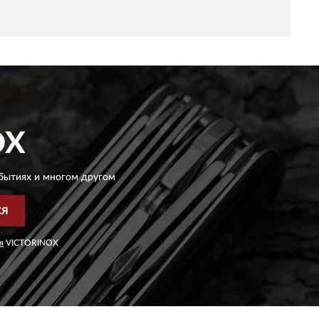
OX
бытиях и многом другом
СЯ
я
VICTORINOX