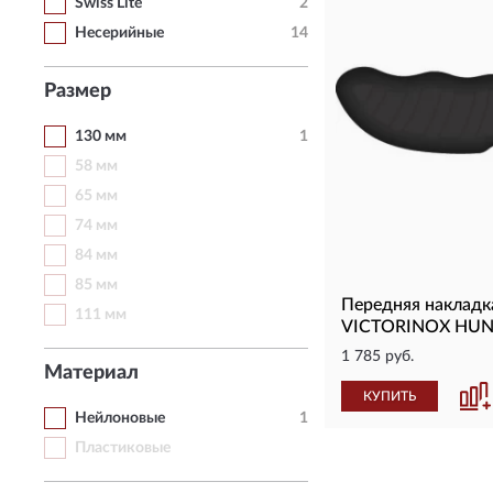
Swiss Lite
2
Несерийные
14
Размер
130 мм
1
58 мм
65 мм
74 мм
84 мм
85 мм
Передняя накладк
111 мм
VICTORINOX HUNT
1 785 руб.
Материал
КУПИТЬ
Нейлоновые
1
Пластиковые