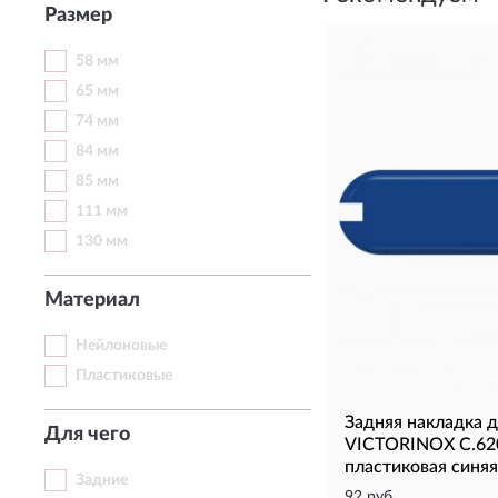
Размер
58 мм
65 мм
74 мм
84 мм
85 мм
111 мм
130 мм
Материал
Нейлоновые
Пластиковые
Задняя накладка 
Для чего
VICTORINOX C.620
пластиковая синяя
Задние
92 руб.