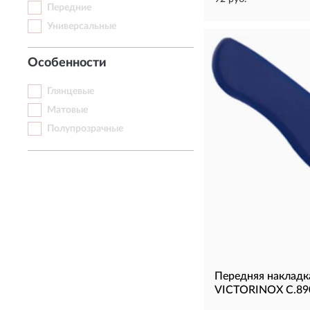
Передние
Универсальные
Особенности
Глянцевые
Матовые
Полупрозрачные
Передняя накладк
VICTORINOX C.890