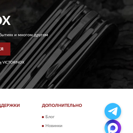
OX
бытиях и многом другом
СЯ
я
VICTORINOX
ДДЕРЖКИ
ДОПОЛНИТЕЛЬНО
Блог
Новинки