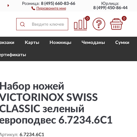
Розница:
8 (495) 660-83-66
Юрлица:
ДОСТАВИМ
ПО ВСЕЙ РОССИИ
8 (499) 450-86-44
Перезвоните мне
0
0
юкзаки
Карты
Ножницы
Чемоданы
Сумки
ертификаты
Набор ножей
VICTORINOX SWISS
CLASSIC зеленый
европодвес 6.7234.6C1
Артикул:
6.7234.6C1