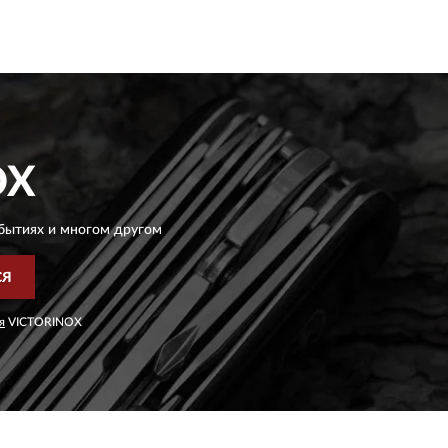
OX
бытиях и многом другом
СЯ
я
VICTORINOX