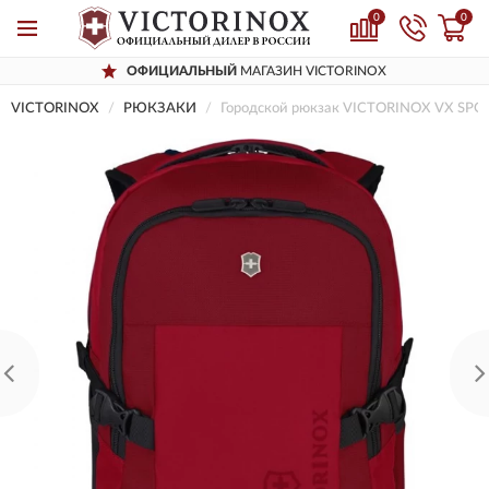
0
0
ОФИЦИАЛЬНЫЙ
МАГАЗИН VICTORINOX
VICTORINOX
РЮКЗАКИ
Городской рюкзак VICTORINOX VX S