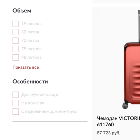
Объем
19 литров
33 литра
72 литра
75 литров
98 литров
Показать все
Особенности
Для ручной клади
На колесах
С отделением для ноутбука
Чемодан VICTORI
611760
87 723 руб.