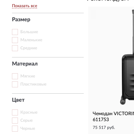
Показать все
Размер
Большие
Маленькие
Средние
Материал
Мягкие
Пластиковые
Цвет
Красные
Чемодан VICTORI
611753
Серые
75 517 руб.
Черные