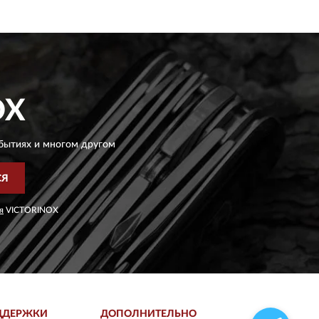
OX
бытиях и многом другом
СЯ
я
VICTORINOX
ДДЕРЖКИ
ДОПОЛНИТЕЛЬНО