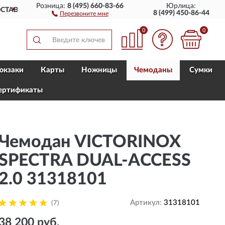
Розница:
8 (495) 660-83-66
Юрлица:
ПОЛНЫЙ
АССОРТИМЕНТ БР
8 (499) 450-86-44
Перезвоните мне
0
0
юкзаки
Карты
Ножницы
Чемоданы
Сумки
ертификаты
Чемодан VICTORINOX
SPECTRA DUAL-ACCESS
2.0 31318101
Артикул:
31318101
(7)
38 200 руб.