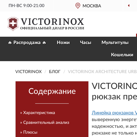
ПН-ВС 9:00-21:00
МОСКВА
🔥 Распродажа 🔥
Ножи
Часы
Мультитулы
Кошельки
VICTORINOX
БЛОГ
VICTORINOX ARCHITECTURE URBAN
VICTORINO
Содержание
рюкзак пр
Линейка рюкзаков V
» Характеристика
выверенную энерге
» Сравнительный анализ
надежностью, и акт
» Плюсы
рюкзаке не только н