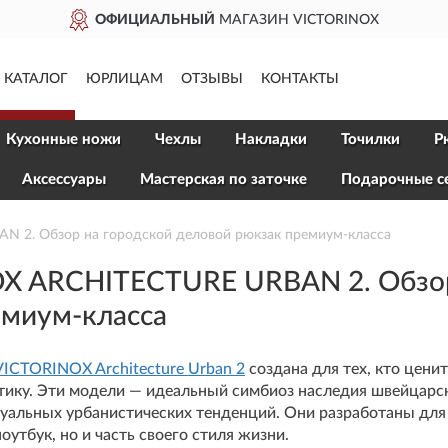
ОФИЦИАЛЬНЫЙ
МАГАЗИН VICTORINOX
КАТАЛОГ
ЮРЛИЦАМ
ОТЗЫВЫ
КОНТАКТЫ
Кухонные ножи
Чехлы
Накладки
Точилки
Р
Aксессуары
Мастерская по заточке
Подарочные с
 2. Обзор на городской деловой рюкзак премиум-класса
X ARCHITECTURE URBAN 2. Обзор
емиум-класса
ICTORINOX Architecture Urban 2
создана для тех, кто цени
тику. Эти модели — идеальный симбиоз наследия швейцарск
уальных урбанистических тенденций. Они разработаны для
оутбук, но и часть своего стиля жизни.