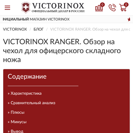
0
0
ДОСТАВИМ
ПО ВСЕЙ РОССИИ
VICTORINOX
БЛОГ
VICTORINOX RANGER. Обзор на чехол для оф
VICTORINOX RANGER. Обзор на
чехол для офицерского складного
ножа
Содержание
» Характеристика
» Сравнительный анализ
» Плюсы
» Минусы
» Вывод