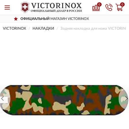
0
0
ИЦИАЛЬНЫЙ
МАГАЗИН VICTORINOX
Д
VICTORINOX
НАКЛАДКИ
Задняя накладка для ножа VICTORINO