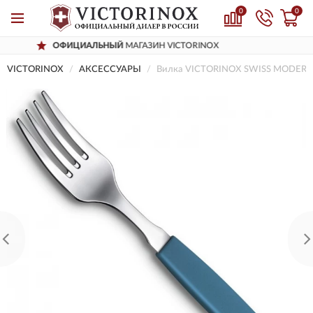
0
0
ОФИЦИАЛЬНЫЙ
МАГАЗИН VICTORINOX
VICTORINOX
AКСЕССУАРЫ
Вилка VICTORINOX SWISS MODERN 