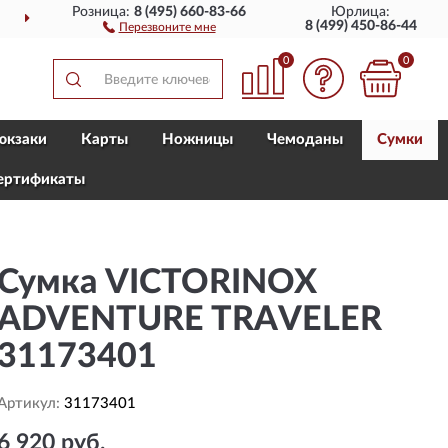
Розница:
8 (495) 660-83-66
Юрлица:
ДОСТАВИМ
ПО ВСЕЙ РОССИИ
8 (499) 450-86-44
Перезвоните мне
0
0
юкзаки
Карты
Ножницы
Чемоданы
Сумки
ертификаты
Сумка VICTORINOX
ADVENTURE TRAVELER
31173401
Артикул:
31173401
6 920 руб.