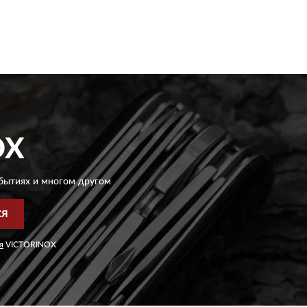
OX
бытиях и многом другом
СЯ
я
VICTORINOX