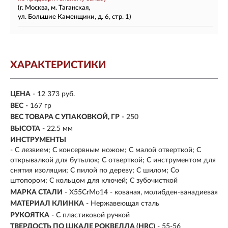
(г. Москва, м. Таганская,
ул. Большие Каменщики, д. 6, стр. 1)
ХАРАКТЕРИСТИКИ
ЦЕНА
- 12 373 руб.
ВЕС
- 167 гр
ВЕС ТОВАРА С УПАКОВКОЙ, ГР
- 250
ВЫСОТА
- 22.5 мм
ИНСТРУМЕНТЫ
- С лезвием; С консервным ножом; С малой отверткой; С
открывалкой для бутылок; С отверткой; С инструментом для
снятия изоляции; С пилой по дереву; С шилом; Со
штопором; С кольцом для ключей; С зубочисткой
МАРКА СТАЛИ
- X55CrMo14 - кованая, молибден-ванадиевая
МАТЕРИАЛ КЛИНКА
-
Нержавеющая сталь
РУКОЯТКА
- С пластиковой ручкой
ТВЕРДОСТЬ ПО ШКАЛЕ РОКВЕЛЛА (HRC)
- 55-56