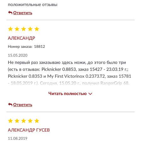
положительные отзывы
Ответить
АЛЕКСАНДР
Номер заказа:
18812
15.05.2020
Не первый раз заказываю здесь ножи, до этого было три
(есть в отзывах: Picknicker 0.8853, заказ 15427 - 23.03.19 г.;
Picknicker 0.8353 и My First Victorinox 0.2373.T2, заказ 15781
- 18.05.2019 г.). Сегодня, 15.05.20 г., получил RangerGrip 68.
Последний полученный Picknicker устраивает полностью, но
Читать полностью
форма ножей 111 мм. давно не меняется, довольно
консервативна (хотя постоянство это неплохо). Захотелось
Ответить
сменить форм-фактор (внешний вид самого ножа, другая
форма лезвия, чуть покрупнее размер). В выборе не ошибся
- всё на высшем уровне: острота лезвия, подгонка
АЛЕКСАНДР ГУСЕВ
элементов, одним словом - качество. Спасибо магазину за
быструю доставку!
11.08.2019