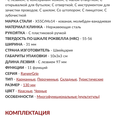
- С лезвием; С консервным ножом; С малой отверткой; С
открывалкой для бутылок; С отверткой; С инструментом для
зачистки проводов; С шилом; Со штопором; С пинцетом; С
зубочисткой
МАРКА СТАЛИ
- X55CrMo14 - кованая, молибден-ванадиевая
МАТЕРИАЛ КЛИНКА
-
Нержавеющая сталь
РУКОЯТКА
- С пластиковой ручкой
ТВЕРДОСТЬ ПО ШКАЛЕ РОКВЕЛЛА (HRC)
- 55-56
ШИРИНА
- 31 мм
СТРАНА ИЗГОТОВИТЕЛЬ
- Швейцария
ГАБАРИТЫ УПАКОВКИ
- 10x3x3 см
ДЛИНА ЛЕЗВИЯ
- С лезвием 97 мм
ФУНКЦИИ
- 11 функций
СЕРИЯ
-
RangerGrip
ТИП
-
Карманные
Перочинные
Складные
Туристические
РАЗМЕР
-
130 мм
ЦВЕТ
-
Красные
Черные
ОСОБЕННОСТИ
-
Многофункциональные (мультитулы)
КОМПЛЕКТАЦИЯ