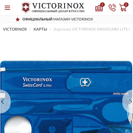
0
0
Й
МАГАЗИН VICTORINOX
ДОСТАВИМ
ПО
VICTORINOX
КАРТЫ
Карточка VICTORINOX SWISSCARD LITE 0.