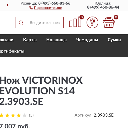
Розница:
8 (495) 660-83-66
Юрлица:
ИИ
ПОЛНЫЙ
АССОРТИМ
8 (499) 450-86-44
Перезвоните мне
0
0
юкзаки
Карты
Ножницы
Чемоданы
Сумки
ертификаты
Нож VICTORINOX
EVOLUTION S14
2.3903.SE
Артикул:
2.3903.SE
(5)
7 007 руб.