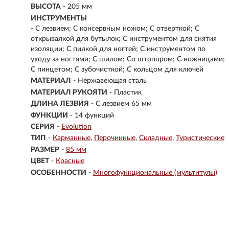
ВЫСОТА
- 205 мм
ИНСТРУМЕНТЫ
- С лезвием; С консервным ножом; С отверткой; С
открывалкой для бутылок; С инструментом для снятия
изоляции; С пилкой для ногтей; С инструментом по
уходу за ногтями; С шилом; Со штопором; С ножницами;
С пинцетом; С зубочисткой; С кольцом для ключей
МАТЕРИАЛ
- Нержавеющая сталь
МАТЕРИАЛ РУКОЯТИ
- Пластик
ДЛИНА ЛЕЗВИЯ
- С лезвием 65 мм
ФУНКЦИИ
- 14 функций
СЕРИЯ
-
Evolution
ТИП
-
Карманные
Перочинные
Складные
Туристические
РАЗМЕР
-
85 мм
ЦВЕТ
-
Красные
ОСОБЕННОСТИ
-
Многофункциональные (мультитулы)