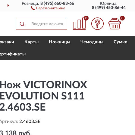
Розница:
8 (495) 660-83-66
Юрлица:
ДОСТАВИМ
ПО ВСЕЙ РОССИИ
8 (499) 450-86-44
Перезвоните мне
0
0
юкзаки
Карты
Ножницы
Чемоданы
Сумки
ертификаты
Нож VICTORINOX
EVOLUTION S111
2.4603.SE
Артикул:
2.4603.SE
3 138 руб.