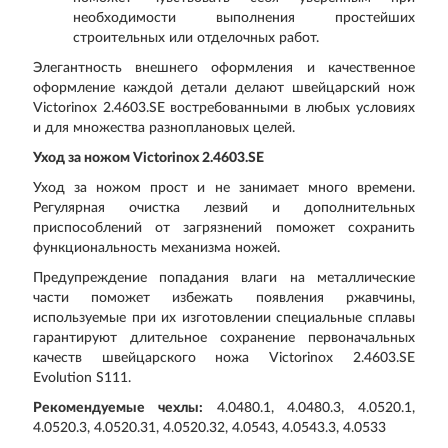
необходимости выполнения простейших
строительных или отделочных работ.
Элегантность внешнего оформления и качественное
оформление каждой детали делают швейцарский нож
Victorinox 2.4603.SE востребованными в любых условиях
и для множества разноплановых целей.
Уход за ножом Victorinox 2.4603.SE
Уход за ножом прост и не занимает много времени.
Регулярная очистка лезвий и дополнительных
приспособлений от загрязнений поможет сохранить
функциональность механизма ножей.
Предупреждение попадания влаги на металлические
части поможет избежать появления ржавчины,
используемые при их изготовлении специальные сплавы
гарантируют длительное сохранение первоначальных
качеств швейцарского ножа Victorinox 2.4603.SE
Evolution S111.
Рекомендуемые чехлы:
4.0480.1, 4.0480.3, 4.0520.1,
4.0520.3, 4.0520.31, 4.0520.32, 4.0543, 4.0543.3, 4.0533