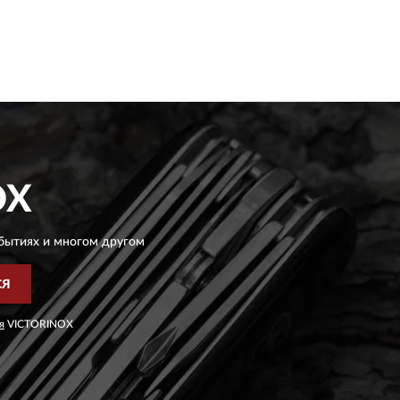
OX
бытиях и многом другом
СЯ
я
VICTORINOX