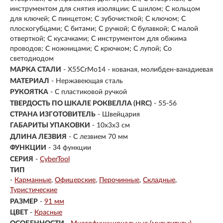
инструментом для снятия изоляции; С шилом; С кольцом
для ключей; С пинцетом; С зубочисткой; С ключом; С
плоскогубцами; С битами; С ручкой; С булавкой; С малой
отверткой; С кусачками; С инструментом для обжима
проводов; С ножницами; С крючком; С лупой; Со
светодиодом
МАРКА СТАЛИ
- X55CrMo14 - кованая, молибден-ванадиевая
МАТЕРИАЛ
- Нержавеющая сталь
РУКОЯТКА
- С пластиковой ручкой
ТВЕРДОСТЬ ПО ШКАЛЕ РОКВЕЛЛА (HRC)
- 55-56
СТРАНА ИЗГОТОВИТЕЛЬ
- Швейцария
ГАБАРИТЫ УПАКОВКИ
- 10x3x3 см
ДЛИНА ЛЕЗВИЯ
- С лезвием 70 мм
ФУНКЦИИ
- 34 функции
СЕРИЯ
-
CyberTool
ТИП
-
Карманные
Офицерские
Перочинные
Складные
Туристические
РАЗМЕР
-
91 мм
ЦВЕТ
-
Красные